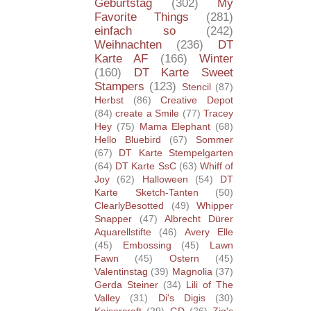
Geburtstag
(302)
My
Favorite Things
(281)
einfach so
(242)
Weihnachten
(236)
DT
Karte AF
(166)
Winter
(160)
DT Karte Sweet
Stampers
(123)
Stencil
(87)
Herbst
(86)
Creative Depot
(84)
create a Smile
(77)
Tracey
Hey
(75)
Mama Elephant
(68)
Hello Bluebird
(67)
Sommer
(67)
DT Karte Stempelgarten
(64)
DT Karte SsC
(63)
Whiff of
Joy
(62)
Halloween
(54)
DT
Karte Sketch-Tanten
(50)
ClearlyBesotted
(49)
Whipper
Snapper
(47)
Albrecht Dürer
Aquarellstifte
(46)
Avery Elle
(45)
Embossing
(45)
Lawn
Fawn
(45)
Ostern
(45)
Valentinstag
(39)
Magnolia
(37)
Gerda Steiner
(34)
Lili of The
Valley
(31)
Di's Digis
(30)
Kaisercraft
(29)
GD
(26)
Zig's