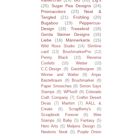
(25)
Sugar Pea Designs
(24)
Prismacolors
(23)
Neat &
Tangled
(21)
Frühling
(20)
Bugaboo
(19)
Peppercus-
Design
(18)
Treeebrid
(18)
Gerda Steiner Designs
(16)
Liebe
(16)
Männerkarte
(15)
Wild Rose Studio
(14)
Slimline
card
(13)
BrushmarkerPro
(12)
Penny Black
(10)
Reverse
Confetti
(10)
Wetter
(10)
C.C.Design
(9)
Gastdesigner
(9)
Winnie and Walter
(9)
Anjas
Basteltraum
(8)
Brushmarker
(8)
Paper Smooches
(8)
Simon Says
Stamps
(8)
WPlus9
(8)
Colorado
Craft Company
(7)
Craftin Desert
Divas
(7)
Maritim
(7)
AALL &
Create
(6)
ScrapBerry's
(6)
Scrapbook Forever
(6)
Wee
Stamps
(6)
Baby
(5)
Fantasy
(5)
Hero Arts
(5)
Meljens Design
(5)
Newtons Nook
(5)
Purple Onion