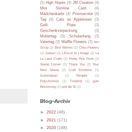
(5)
High Hopes
(4)
JM Creation
(4)
Mini Slimline Card
(4)
Mädchenkarte
(4)
Prismacolor
(4)
Tag
(4)
Cats on Appletrees
(3)
Gelli Plate
(3)
Geschenkverpackung
(3)
Muttertag
(3)
Schulanfang
(3)
Vatertag
(3)
Waffle Flowers
(3)
4en
Scrap
(2)
Best Wishes
(2)
Chou Flowers
(2)
Geburt
(2)
L'Encre et L'Image
(2)
La
La Land Crafts
(2)
Pretty Pink Posh
(2)
Stamp Corner
(2)
Thank You
(2)
Your
Next Stamp
(2)
Craft Emotions
(1)
Gummiapan
(1)
Neujahr
(1)
Polychromos
(1)
Treebrid
(1)
gute
Besserung
(1)
und die St
(1)
Blog-Archiv
►
2022
(48)
►
2021
(171)
►
2020
(188)